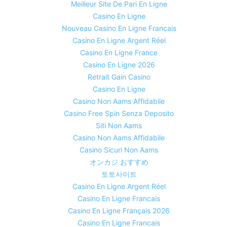
Meilleur Site De Pari En Ligne
Casino En Ligne
Nouveau Casino En Ligne Francais
Casino En Ligne Argent Réel
Casino En Ligne France
Casino En Ligne 2026
Retrait Gain Casino
Casino En Ligne
Casino Non Aams Affidabile
Casino Free Spin Senza Deposito
Siti Non Aams
Casino Non Aams Affidabile
Casino Sicuri Non Aams
オンカジ おすすめ
토토사이트
Casino En Ligne Argent Réel
Casino En Ligne Francais
Casino En Ligne Français 2026
Casino En Ligne Francais