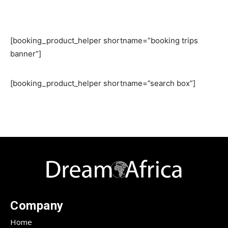
[booking_product_helper shortname=”booking trips
banner”]
[booking_product_helper shortname=”search box”]
Company
Home