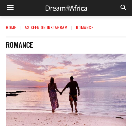
HOME
AS SEEN ON INSTAGRAM
ROMANCE
ROMANCE