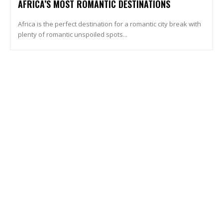
AFRICA’S MOST ROMANTIC DESTINATIONS
Africa is the perfect destination for a romantic city break with
plenty of romantic unspoiled spots...