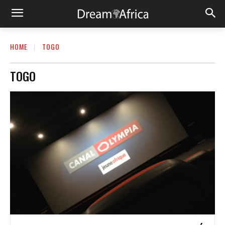
HOME
TOGO
TOGO