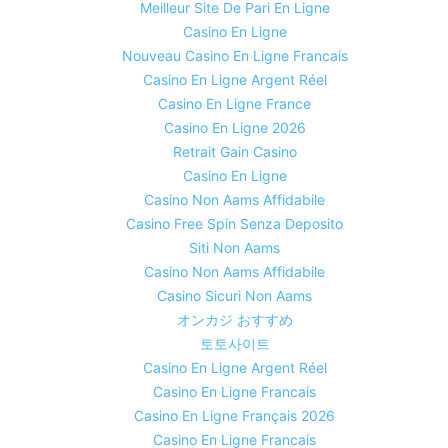
Meilleur Site De Pari En Ligne
Casino En Ligne
Nouveau Casino En Ligne Francais
Casino En Ligne Argent Réel
Casino En Ligne France
Casino En Ligne 2026
Retrait Gain Casino
Casino En Ligne
Casino Non Aams Affidabile
Casino Free Spin Senza Deposito
Siti Non Aams
Casino Non Aams Affidabile
Casino Sicuri Non Aams
オンカジ おすすめ
토토사이트
Casino En Ligne Argent Réel
Casino En Ligne Francais
Casino En Ligne Français 2026
Casino En Ligne Francais