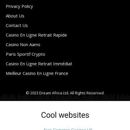
Privacy Policy
About Us
Contact Us
Casino En Ligne Retrait Rapide
Casino Non Aams
Paris Sportif Crypto
Casino En Ligne Retrait Immédiat
Meilleur Casino En Ligne France
© 2023 Dream Africa Ltd. All Rights Reserved.
Cool websites
Non Gamstop Casinos UK