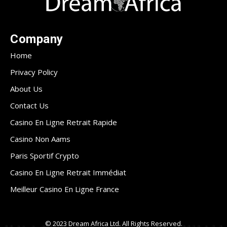
Company
Home
Privacy Policy
About Us
Contact Us
Casino En Ligne Retrait Rapide
Casino Non Aams
Paris Sportif Crypto
Casino En Ligne Retrait Immédiat
Meilleur Casino En Ligne France
© 2023 Dream Africa Ltd. All Rights Reserved.