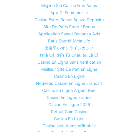
Migliori Siti Casino Non Aams
App Di Scommesse
Casino Esteri Bonus Senza Deposito
Site De Paris Sportif Bonus
Application Sweet Bonanza Avis
Paris Sportif Mma Ufc
出金早いオンラインカジノ
Nhà Cái đến Từ Châu âu Là Gì
Casino En Ligne Sans Verification
Meilleur Site De Pari En Ligne
Casino En Ligne
Nouveau Casino En Ligne Francais
Casino En Ligne Argent Réel
Casino En Ligne France
Casino En Ligne 2026
Retrait Gain Casino
Casino En Ligne
Casino Non Aams Affidabile