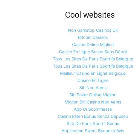
Cool websites
Non Gamstop Casinos UK
Bitcoin Casinos
Casino Online Migliori
Casino En Ligne Bonus Sans Dépôt
Tous Les Sites De Paris Sportifs Belgique
Tous Les Sites De Paris Sportifs Belgique
Meilleur Casino En Ligne Belgique
Casino En Ligne
Siti Non Aams
Siti Poker Online Migliori
Migliori Siti Casino Non Aams
App Di Scommesse
Casino Esteri Bonus Senza Deposito
Site De Paris Sportif Bonus
Application Sweet Bonanza Avis