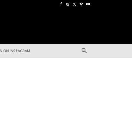
EN ON INSTAGRAM