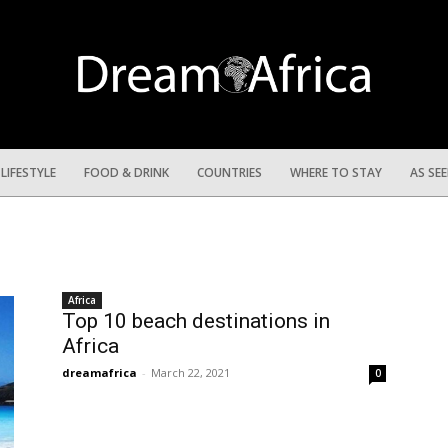
LIFESTYLE
FOOD & DRINK
COUNTRIES
WHERE TO STAY
AS SE
Africa
Top 10 beach destinations in
Africa
dreamafrica
-
March 22, 2021
0