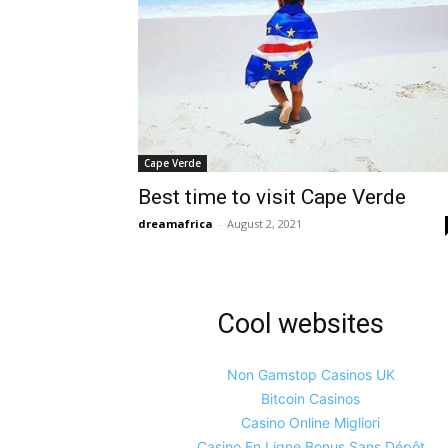
Cape Verde
Best time to visit Cape Verde
dreamafrica
-
August 2, 2021
Cool websites
Non Gamstop Casinos UK
Bitcoin Casinos
Casino Online Migliori
Casino En Ligne Bonus Sans Dépôt