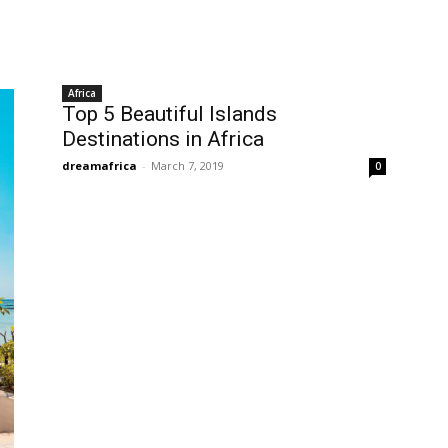
Africa
Top 5 Beautiful Islands
Destinations in Africa
dreamafrica
-
March 7, 2019
0