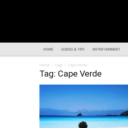
HOME
GUIDES & TIPS
ENTERTAINMENT
Home
Tags
Cape Verde
Tag: Cape Verde