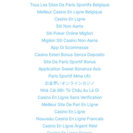
Tous Les Sites De Paris Sportifs Belgique
Meilleur Casino En Ligne Belgique
Casino En Ligne
Siti Non Aams
Siti Poker Online Migliori
Migliori Siti Casino Non Aams
App Di Scommesse
Casino Esteri Bonus Senza Deposito
Site De Paris Sportif Bonus
Application Sweet Bonanza Avis
Paris Sportif Mma Ufc
出金早いオンラインカジノ
Nhà Cái đến Từ Châu âu Là Gì
Casino En Ligne Sans Verification
Meilleur Site De Pari En Ligne
Casino En Ligne
Nouveau Casino En Ligne Francais
Casino En Ligne Argent Réel
Casino En Ligne France