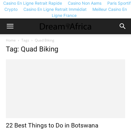
Casino En Ligne Retrait Rapide
Casino Non Aams
Paris Sportif
Crypto
Casino En Ligne Retrait Immédiat
Meilleur Casino En
Ligne France
Home
Tags
Quad Biking
Tag: Quad Biking
22 Best Things to Do in Botswana