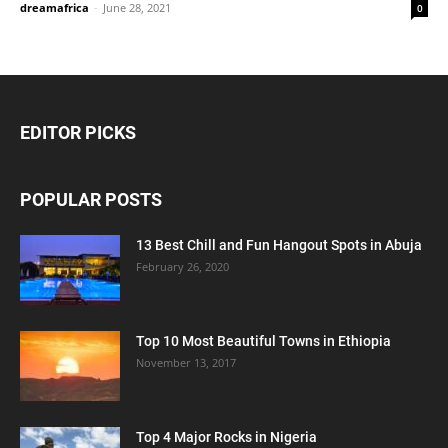
dreamafrica
-
June 28, 2021
0
EDITOR PICKS
POPULAR POSTS
13 Best Chill and Fun Hangout Spots in Abuja
February 26, 2020
Top 10 Most Beautiful Towns in Ethiopia
November 13, 2017
Top 4 Major Rocks in Nigeria