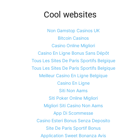
Cool websites
Non Gamstop Casinos UK
Bitcoin Casinos
Casino Online Migliori
Casino En Ligne Bonus Sans Dépôt
Tous Les Sites De Paris Sportifs Belgique
Tous Les Sites De Paris Sportifs Belgique
Meilleur Casino En Ligne Belgique
Casino En Ligne
Siti Non Aams
Siti Poker Online Migliori
Migliori Siti Casino Non Aams
App Di Scommesse
Casino Esteri Bonus Senza Deposito
Site De Paris Sportif Bonus
Application Sweet Bonanza Avis