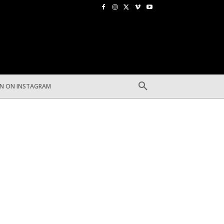
EN ON INSTAGRAM