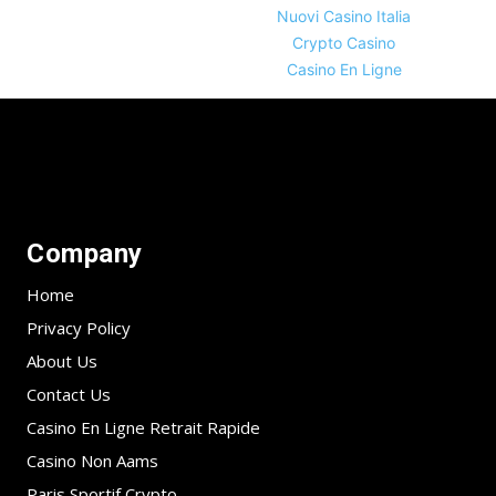
Nuovi Casino Italia
Crypto Casino
Casino En Ligne
Company
Home
Privacy Policy
About Us
Contact Us
Casino En Ligne Retrait Rapide
Casino Non Aams
Paris Sportif Crypto