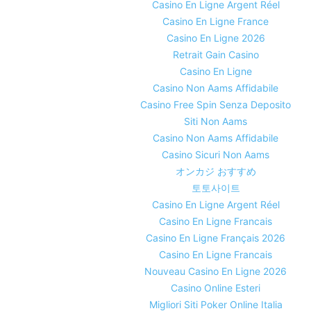
Casino En Ligne Argent Réel
Casino En Ligne France
Casino En Ligne 2026
Retrait Gain Casino
Casino En Ligne
Casino Non Aams Affidabile
Casino Free Spin Senza Deposito
Siti Non Aams
Casino Non Aams Affidabile
Casino Sicuri Non Aams
オンカジ おすすめ
토토사이트
Casino En Ligne Argent Réel
Casino En Ligne Francais
Casino En Ligne Français 2026
Casino En Ligne Francais
Nouveau Casino En Ligne 2026
Casino Online Esteri
Migliori Siti Poker Online Italia