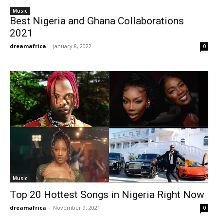
Music
Best Nigeria and Ghana Collaborations
2021
dreamafrica
-
January 8, 2022
0
Music
Top 20 Hottest Songs in Nigeria Right Now
dreamafrica
-
November 9, 2021
0