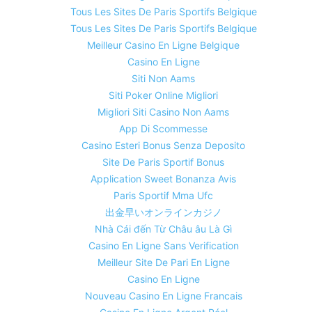
Tous Les Sites De Paris Sportifs Belgique
Tous Les Sites De Paris Sportifs Belgique
Meilleur Casino En Ligne Belgique
Casino En Ligne
Siti Non Aams
Siti Poker Online Migliori
Migliori Siti Casino Non Aams
App Di Scommesse
Casino Esteri Bonus Senza Deposito
Site De Paris Sportif Bonus
Application Sweet Bonanza Avis
Paris Sportif Mma Ufc
出金早いオンラインカジノ
Nhà Cái đến Từ Châu âu Là Gì
Casino En Ligne Sans Verification
Meilleur Site De Pari En Ligne
Casino En Ligne
Nouveau Casino En Ligne Francais