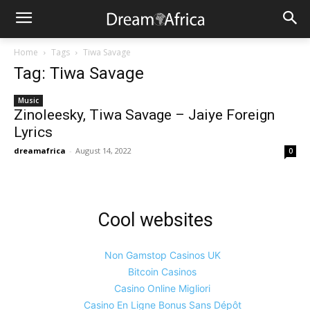
Home
Tags
Tiwa Savage
Tag: Tiwa Savage
Music
Zinoleesky, Tiwa Savage – Jaiye Foreign
Lyrics
dreamafrica
-
August 14, 2022
0
Cool websites
Non Gamstop Casinos UK
Bitcoin Casinos
Casino Online Migliori
Casino En Ligne Bonus Sans Dépôt