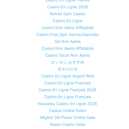
Casino En Ligne 2026
Retrait Gain Casino
Casino En Ligne
Casino Non Aams Affidabile
Casino Free Spin Senza Deposito
Siti Non Aams
Casino Non Aams Affidabile
Casino Sicuri Non Aams
オンカジ おすすめ
토토사이트
Casino En Ligne Argent Réel
Casino En Ligne Francais
Casino En Ligne Français 2026
Casino En Ligne Francais
Nouveau Casino En Ligne 2026
Casino Online Esteri
Migliori Siti Poker Online Italia
Nuovi Casino Italia