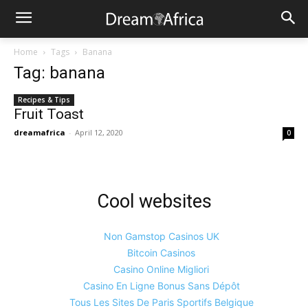
Home
Tags
Banana
Tag: banana
Recipes & Tips
Fruit Toast
dreamafrica
-
April 12, 2020
0
Cool websites
Non Gamstop Casinos UK
Bitcoin Casinos
Casino Online Migliori
Casino En Ligne Bonus Sans Dépôt
Tous Les Sites De Paris Sportifs Belgique