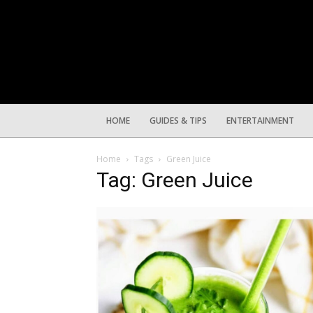
HOME
GUIDES & TIPS
ENTERTAINMENT
Home
Tags
Green Juice
Tag: Green Juice